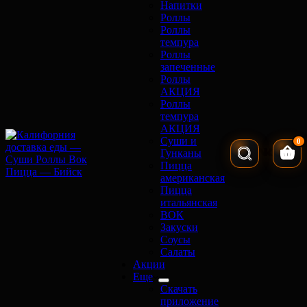
Напитки
Роллы
Роллы
темпура
Роллы
запеченные
Роллы
АКЦИЯ
Роллы
темпура
АКЦИЯ
Суши и
0
Гунканы
Кор
Пицца
американская
Пицца
итальянская
ВОК
Закуски
Соусы
Салаты
Акции
Еще
Скачать
приложение