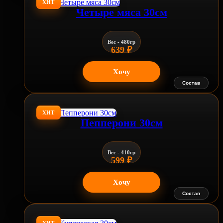
ХИТ
Четыре мяса 30см
Вес - 480гр
639
₽
Хочу
Состав
ХИТ
Пепперони 30см
Вес - 410гр
599
₽
Хочу
Состав