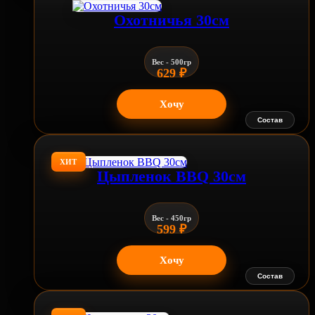
Охотничья 30см
Вес - 500гр
629
₽
Хочу
Состав
ХИТ
Цыпленок BBQ 30см
Вес - 450гр
599
₽
Хочу
Состав