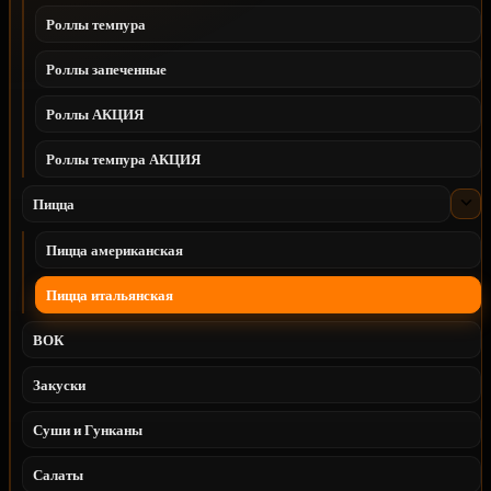
Роллы темпура
Роллы запеченные
Роллы АКЦИЯ
Роллы темпура АКЦИЯ
Пицца
Пицца американская
Пицца итальянская
ВОК
Закуски
Суши и Гунканы
Салаты