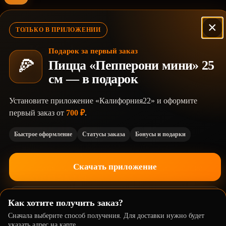
×
ТОЛЬКО В ПРИЛОЖЕНИИ
Калифорния
Подарок за первый заказ
🍕
Пицца «Пепперони мини» 25
Роллы • Пицца • ВОК • Кофе
см — в подарок
Ваше удовольствие — наша забота
РАЗДЕЛЫ
Установите приложение «Калифорния22» и оформите
Скачать приложение
Меню
Акции
Доставка
Отзывы
первый заказ от
700 ₽
.
Реквизиты
КЛИЕНТАМ
Быстрое оформление
Статусы заказа
Бонусы и подарки
Личный кабинет
Корзина
Оформить заказ
Работать у нас
Условия заказа
Скачать приложение
Политика конфиденциальности
Возврат и претензии
КОНТАКТЫ
г. Бийск, ул. Михаила Ломоносова, 52
Не сейчас
Как хотите получить заказ?
+7 962 812-20-20
californiabiysk@yandex.ru
Сначала выберите способ получения. Для доставки нужно будет
Мы ВКонтакте
указать адрес на карте.