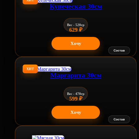
ХИТ
Купеческая 30см
Вес - 520гр
629
₽
Хочу
Состав
ХИТ
Маргарита 30см
Вес - 470гр
599
₽
Хочу
Состав