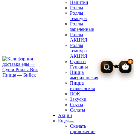
Напитки
Роллы
Роллы
темпура
Роллы
запеченные
Роллы
АКЦИЯ
Роллы
темпура
АКЦИЯ
Суши и
0
Гунканы
Кор
Пицца
американская
Пицца
итальянская
ВОК
Закуски
Соусы
Салаты
Акции
Еще
Скачать
приложение