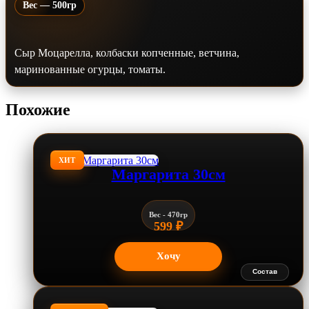
Вес — 500гр
Сыр Моцарелла, колбаски копченные, ветчина,
маринованные огурцы, томаты.
Похожие
ХИТ
Маргарита 30см
Вес - 470гр
599
₽
Хочу
Состав