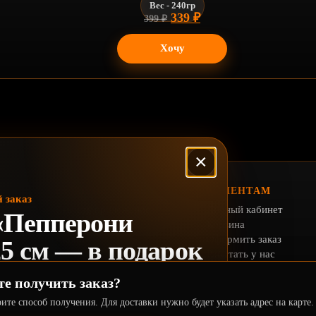
Вес - 240гр
Первоначальная цена сос
Текущая цена: 339 ₽
339
₽
399
₽
Хочу
×
РАЗДЕЛЫ
КЛИЕНТАМ
 заказ
Скачать приложение
Личный кабинет
«Пепперони
Меню
Корзина
Акции
Оформить заказ
5 см — в подарок
Доставка
Работать у нас
Отзывы
Условия заказа
те получить заказ?
Реквизиты
Политика конфиденциа
лифорния22» и оформите первый
Возврат и претензии
ите способ получения. Для доставки нужно будет указать адрес на карте.