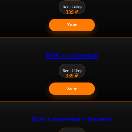
Вес - 240гр
339
₽
Хочу
ВОК со свининой
Вес - 240гр
339
₽
Хочу
ВОК сливочный с беконом