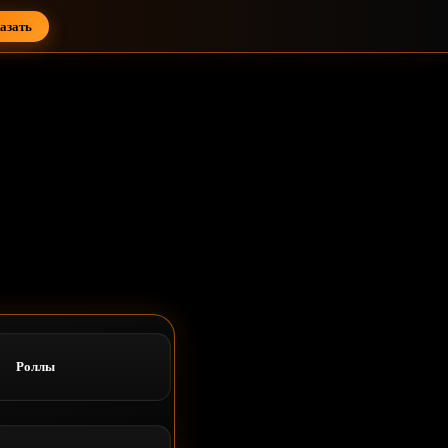
азать
Роллы