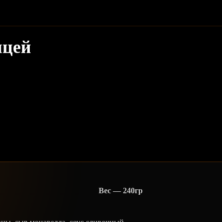
ицей
Вес — 240гр