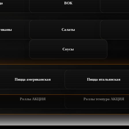
ца
ВОК
онус
Сеты
 приложение
Отзывы
унканы
Салаты
оллы
Роллы темпура
Статус заказа
Профиль
Соусы
ы АКЦИЯ
Роллы темпура АКЦИЯ
мериканская
Пицца итальянская
лодные
Пицца американская
Роллы темпура
Пицца итальянская
Ро
акуски
Соусы
Роллы АКЦИЯ
Роллы темпура АКЦИЯ