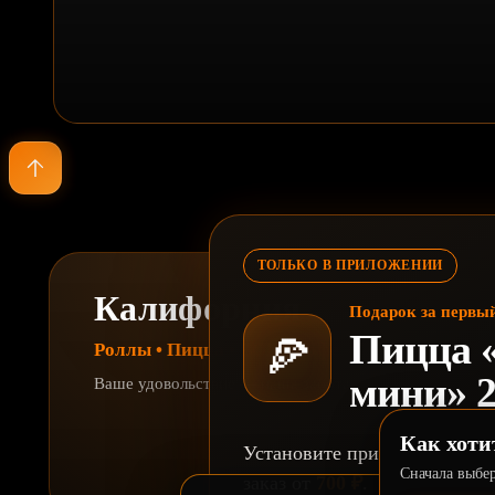
ТОЛЬКО В ПРИЛОЖЕНИИ
Калифорния
Подарок за первый
Пицца 
🍕
Роллы • Пицца • ВОК • Кофе
мини» 2
Ваше удовольствие — наша забота
Как хоти
Установите приложение «Ка
Сначала выбер
заказ от
700 ₽
.