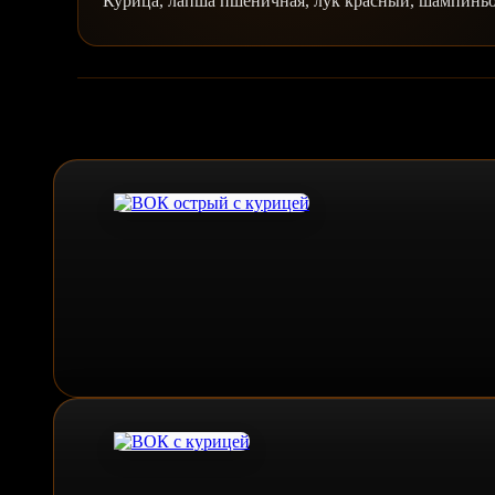
Курица, лапша пшеничная, лук красный, шампиньо
Похожие