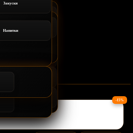
Закуски
Напитки
Доставка
Напитки
Роллы запеченные
Суши и Гунканы
ВОК
ллы запеченные
Салаты
-15%