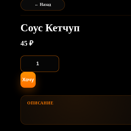
← Назад
Соус Кетчуп
45
₽
Количество
товара
Соус
Хочу
Кетчуп
ОПИСАНИЕ