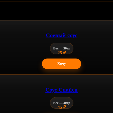
Соевый соус
Вес — 30гр
25
₽
Хочу
Соус Спайси
Вес — 30гр
45
₽