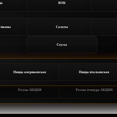
ца
ВОК
онус
Сеты
 приложение
Отзывы
унканы
Салаты
оллы
Роллы темпура
Статус заказа
Профиль
Соусы
ы АКЦИЯ
Роллы темпура АКЦИЯ
мериканская
Пицца итальянская
лодные
Пицца американская
Роллы темпура
Пицца итальянская
Ро
акуски
Соусы
Роллы АКЦИЯ
Роллы темпура АКЦИЯ