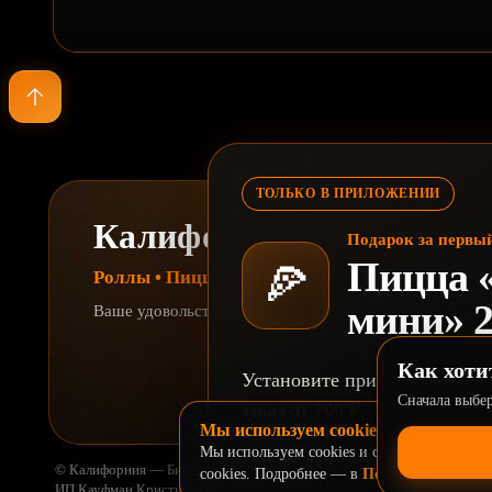
ТОЛЬКО В ПРИЛОЖЕНИИ
Калифорния
Подарок за первый
Пицца 
🍕
Роллы • Пицца • ВОК • Кофе
мини» 2
Ваше удовольствие — наша забота
Как хоти
Установите приложение «Ка
Сначала выбер
заказ от
700 ₽
.
Мы используем cookies
Мы используем cookies и сервисы аналитик
Быстрое оформление
Статусы заказ
© Калифорния — Бийск, 2026
cookies. Подробнее — в
Политике обрабо
ИП Кауфман Кристина Сергеевна, ИНН 224502222250