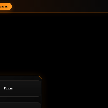
азать
Роллы