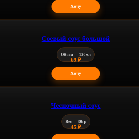
Хочу
Соевый соус большой
Объем — 120мл
69
₽
Хочу
Чесночный соус
Вес — 30гр
45
₽