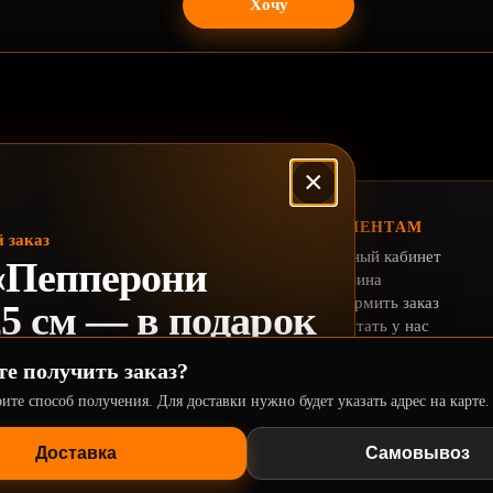
Хочу
×
РАЗДЕЛЫ
КЛИЕНТАМ
 заказ
Скачать приложение
Личный кабинет
«Пепперони
Меню
Корзина
Акции
Оформить заказ
5 см — в подарок
Доставка
Работать у нас
Отзывы
Условия заказа
те получить заказ?
Реквизиты
Политика конфиденциа
лифорния22» и оформите первый
Возврат и претензии
ите способ получения. Для доставки нужно будет указать адрес на карте.
Доставка
Самовывоз
и для улучшения работы сайта. Продолжая пользоваться сайтом, вы согла
а
Бонусы и подарки
тки персональных данных
.