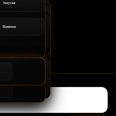
Закуски
Напитки
Доставка
Напитки
Роллы запеченные
Суши и Гунканы
ВОК
ллы запеченные
Салаты