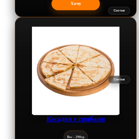
Хочу
Состав
Состав
Кесадия с грибами
Вес - 290гр