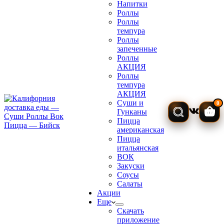
Напитки
Роллы
Роллы
темпура
Роллы
запеченные
Роллы
АКЦИЯ
Роллы
темпура
АКЦИЯ
Суши и
0
Гунканы
Кор
Пицца
американская
Пицца
итальянская
ВОК
Закуски
Соусы
Салаты
Акции
Еще
Скачать
приложение