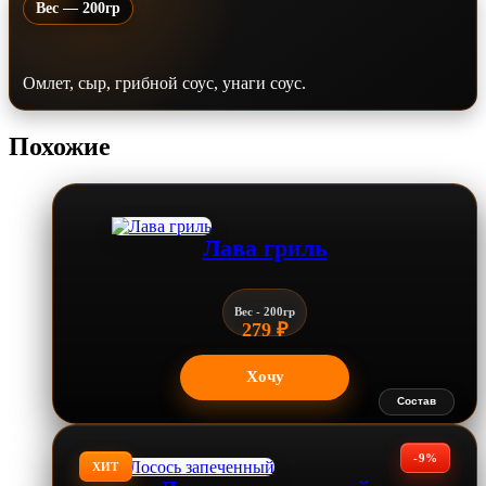
Вес — 200гр
Омлет, сыр, грибной соус, унаги соус.
Похожие
Лава гриль
Вес - 200гр
279
₽
Хочу
Состав
-9%
ХИТ