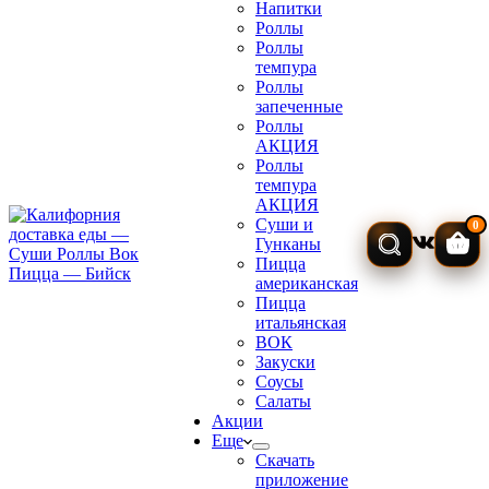
Напитки
Роллы
Роллы
темпура
Роллы
запеченные
Роллы
АКЦИЯ
Роллы
темпура
АКЦИЯ
Суши и
0
Гунканы
Кор
Пицца
американская
Пицца
итальянская
ВОК
Закуски
Соусы
Салаты
Акции
Еще
Скачать
приложение