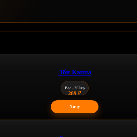
Эби Каппа
Вес - 200гр
289
₽
Хочу