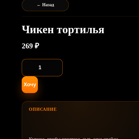
← Назад
Чикен тортилья
269
₽
Количество
товара
Чикен
Хочу
тортилья
ОПИСАНИЕ