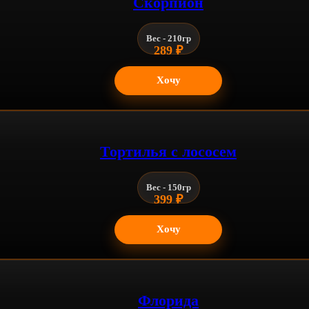
Скорпион
Вес - 210гр
289
₽
Хочу
Тортилья с лососем
Вес - 150гр
399
₽
Хочу
Флорида