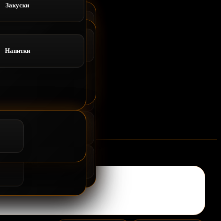
Закуски
Напитки
Доставка
Напитки
Роллы запеченные
Суши и Гунканы
ВОК
ллы запеченные
Салаты