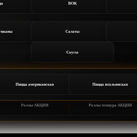
ца
ВОК
онус
Сеты
 приложение
Отзывы
унканы
Салаты
оллы
Роллы темпура
Статус заказа
Профиль
Соусы
ы АКЦИЯ
Роллы темпура АКЦИЯ
мериканская
Пицца итальянская
лодные
Пицца американская
Роллы темпура
Пицца итальянская
Ро
акуски
Соусы
Роллы АКЦИЯ
Роллы темпура АКЦИЯ