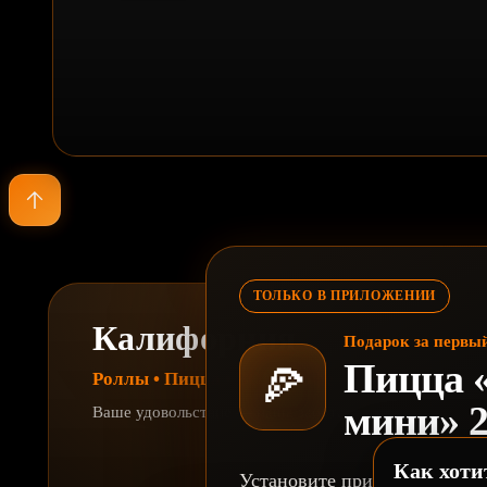
ТОЛЬКО В ПРИЛОЖЕНИИ
Калифорния
Подарок за первый
Пицца 
🍕
Роллы • Пицца • ВОК • Кофе
мини» 2
Ваше удовольствие — наша забота
Как хоти
Установите приложение «Ка