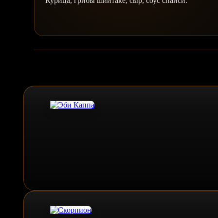
Курица, грибы шиитаке, сыр, соус спайси.
Похожие