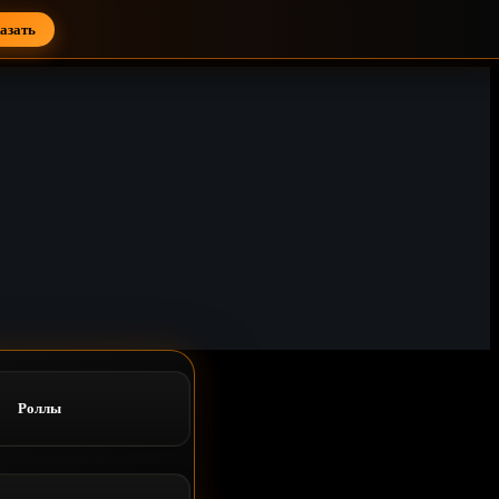
азать
Роллы