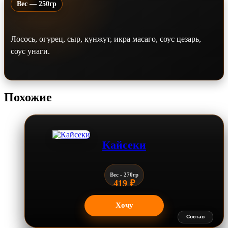
Вес — 250гр
Лосось, огурец, сыр, кунжут, икра масаго, соус цезарь,
соус унаги.
Похожие
Кайсеки
Вес - 270гр
419
₽
Хочу
Состав