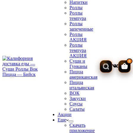
Напитки
Роллы
Роллы
темпура
Роллы
запеченные
Роллы
АКЦИЯ
Роллы
темпура
АКЦИЯ
Суши и
0
Гунканы
Кор
Пицца
американская
Пицца
итальянская
ВОК
Закуски
Соусы
Салаты
Акции
Еще
Скачать
приложение