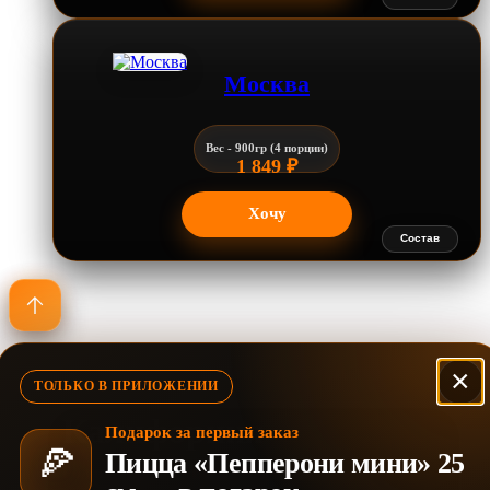
Москва
Вес - 900гр (4 порции)
1 849
₽
Хочу
Состав
×
ТОЛЬКО В ПРИЛОЖЕНИИ
Калифорния
Подарок за первый заказ
🍕
Пицца «Пепперони мини» 25
Роллы • Пицца • ВОК • Кофе