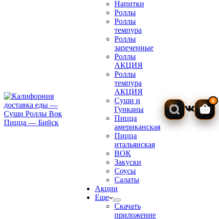
Напитки
Роллы
Роллы
темпура
Роллы
запеченные
Роллы
АКЦИЯ
Роллы
темпура
АКЦИЯ
Суши и
0
Гунканы
Кор
Пицца
американская
Пицца
итальянская
ВОК
Закуски
Соусы
Салаты
Акции
Еще
Скачать
приложение