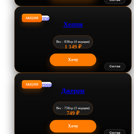
АКЦИЯ
Хеппи
Вес - 830гр (4 порции)
1 149
₽
Хочу
Состав
АКЦИЯ
Джерри
Вес - 750гр (3 порции)
749
₽
Хочу
Состав