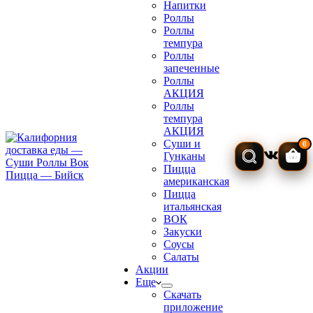
Напитки
Роллы
Роллы
темпура
Роллы
запеченные
Роллы
АКЦИЯ
Роллы
темпура
АКЦИЯ
Суши и
0
Гунканы
Кор
Пицца
американская
Пицца
итальянская
ВОК
Закуски
Соусы
Салаты
Акции
Еще
Скачать
приложение