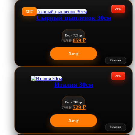
-9%
ХИТ
Сырный цыпленок 30см
Вес - 720гр
Первоначальная цена сос
Текущая цена: 859 ₽
859
₽
949
₽
Хочу
Состав
-9%
Италия 30см
Вес - 700гр
Первоначальная цена сос
Текущая цена: 729 ₽
729
₽
799
₽
Хочу
Состав